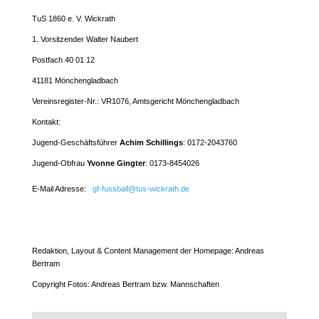
TuS 1860 e. V. Wickrath
1. Vorsitzender Walter Naubert
Postfach 40 01 12
41181 Mönchengladbach
Vereinsregister-Nr.: VR1076, Amtsgericht Mönchengladbach
Kontakt:
Jugend-Geschäftsführer
Achim Schillings
: 0172-2043760
Jugend-Obfrau
Yvonne Gingter
: 0173-8454026
E-Mail Adresse:
gf-fussball@tus-wickrath.de
Redaktion, Layout & Content Management der Homepage: Andreas
Bertram
Copyright Fotos: Andreas Bertram bzw. Mannschaften