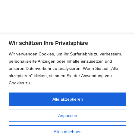
Wir schätzen Ihre Privatsphäre
Fehler (FuPa-Widget): Failed to fetch
Wir verwenden Cookies, um Ihr Surferlebnis zu verbessern,
personalisierte Anzeigen oder Inhalte einzusetzen und
unseren Datenverkehr zu analysieren. Wenn Sie auf „Alle
akzeptieren" klicken, stimmen Sie der Anwendung von
Cookies zu.
Downloads & Infos
Datenschutzerklärung
Impressum
Alle akzeptieren
Anpassen
♥️
Alles ablehnen