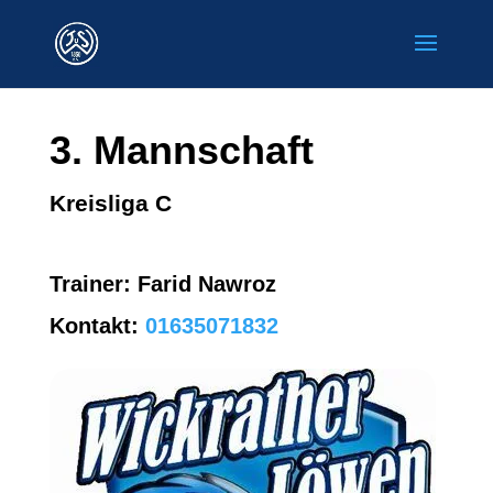
3. Mannschaft
Kreisliga C
Trainer:
Farid Nawroz
Kontakt:
01635071832